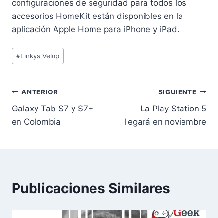
configuraciones de seguridad para todos los
accesorios HomeKit están disponibles en la
aplicación Apple Home para iPhone y iPad.
Etiquetas
#
Linkys Velop
de
la
entrada:
Navegación
ANTERIOR
SIGUIENTE
Galaxy Tab S7 y S7+
La Play Station 5
de
en Colombia
llegará en noviembre
entradas
Publicaciones Similares