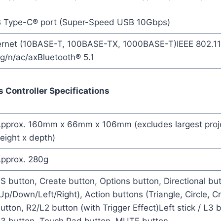
 Type-C® port (Super-Speed USB 10Gbps)
ernet (10BASE-T, 100BASE-TX, 1000BASE-T)IEEE 802.11
g/n/ac/axBluetooth® 5.1
 Controller Specifications
pprox. 160mm x 66mm x 106mm (excludes largest proje
eight x depth)
pprox. 280g
S button, Create button, Options button, Directional bu
Up/Down/Left/Right), Action buttons (Triangle, Circle, C
utton, R2/L2 button (with Trigger Effect)Left stick / L3 b