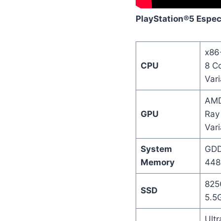
PlayStation®5 Espec
x86
CPU
8 C
Vari
AMD
GPU
Ray 
Var
System
GDD
Memory
448
825
SSD
5.5
Ult