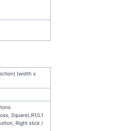
ction) (width x
ttons
ross, Square),R1/L1
utton, Right stick /