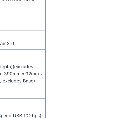
er.2.1)
depth)(excludes
prox. 390mm x 92mm x
, excludes Base)
-Speed USB 10Gbps)