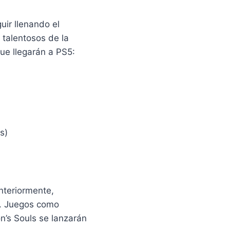
uir llenando el
 talentosos de la
ue llegarán a PS5:
s)
nteriormente,
on. Juegos como
n’s Souls se lanzarán