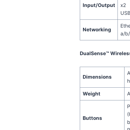
Input/Output
x2
USB
Eth
Networking
a/b/
DualSense™ Wireless
A
Dimensions
h
Weight
A
P
(
Buttons
b