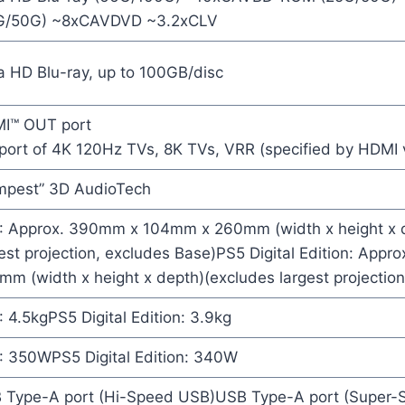
G/50G) ~8xCAVDVD ~3.2xCLV
a HD Blu-ray, up to 100GB/disc
I™ OUT port
ort of 4K 120Hz TVs, 8K TVs, VRR (specified by HDMI v
mpest” 3D AudioTech
: Approx. 390mm x 104mm x 260mm (width x height x 
est projection, excludes Base)PS5 Digital Edition: Ap
m (width x height x depth)(excludes largest projection
 4.5kgPS5 Digital Edition: 3.9kg
: 350WPS5 Digital Edition: 340W
 Type-A port (Hi-Speed USB)USB Type-A port (Super