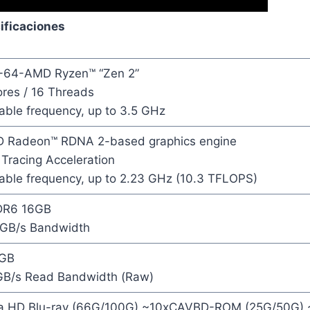
ificaciones
-64-AMD Ryzen™ “Zen 2”
ores / 16 Threads
able frequency, up to 3.5 GHz
 Radeon™ RDNA 2-based graphics engine
Tracing Acceleration
iable frequency, up to 2.23 GHz (10.3 TFLOPS)
R6 16GB
GB/s Bandwidth
GB
GB/s Read Bandwidth (Raw)
ra HD Blu-ray (66G/100G) ~10xCAVBD-ROM (25G/50G)