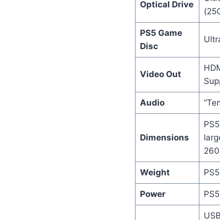
Optical Drive
(25
PS5 Game
Ultr
Disc
HDM
Video Out
Supp
Audio
“Te
PS5
Dimensions
larg
260m
Weight
PS5:
Power
PS5
USB