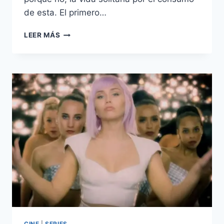
de esta. El primero…
BLACK
LEER MÁS
MIRROR
YA
TIENE
TRÁILERS
DE
SUS
EPISODIOS
CINE
|
SERIES