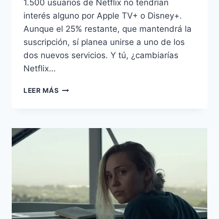
1.500 usuarios de Netflix no tendrían
interés alguno por Apple TV+ o Disney+.
Aunque el 25% restante, que mantendrá la
suscripción, sí planea unirse a uno de los
dos nuevos servicios. Y tú, ¿cambiarías
Netflix…
LOS
LEER MÁS
SUSCRIPTORES
DE
NETFLIX
NO
SIENTEN
ATRACCIÓN
POR
APPLE
TV+
O
DISNEY+