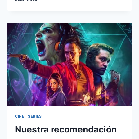
MIRROR
ESTRENÓ
TRÁILER
DE
SU
QUINTA
TEMPORADA
CINE
|
SERIES
Nuestra recomendación