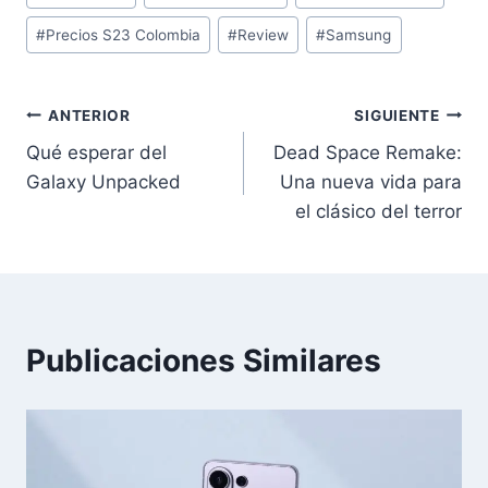
de
#
Precios S23 Colombia
#
Review
#
Samsung
la
entrada:
Navegación
ANTERIOR
SIGUIENTE
Qué esperar del
Dead Space Remake:
de
Galaxy Unpacked
Una nueva vida para
entradas
el clásico del terror
Publicaciones Similares