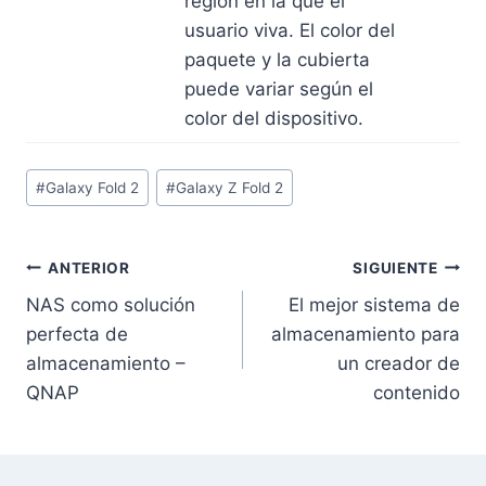
región en la que el
usuario viva. El color del
paquete y la cubierta
puede variar según el
color del dispositivo.
Etiquetas
#
Galaxy Fold 2
#
Galaxy Z Fold 2
de
la
entrada:
Navegación
ANTERIOR
SIGUIENTE
NAS como solución
El mejor sistema de
de
perfecta de
almacenamiento para
entradas
almacenamiento –
un creador de
QNAP
contenido