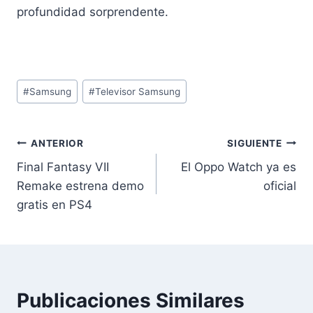
profundidad sorprendente.
Etiquetas
#
Samsung
#
Televisor Samsung
de
la
entrada:
Navegación
ANTERIOR
SIGUIENTE
Final Fantasy VII
El Oppo Watch ya es
de
Remake estrena demo
oficial
entradas
gratis en PS4
Publicaciones Similares