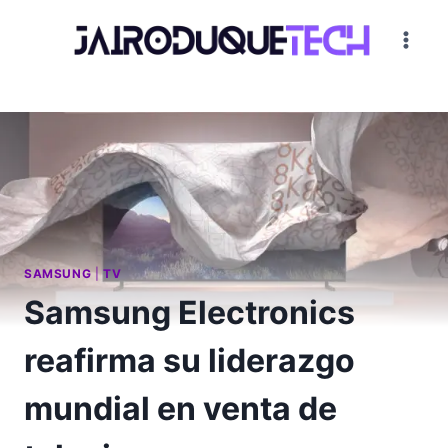
Saltar
al
contenido
SAMSUNG
|
TV
Samsung Electronics
reafirma su liderazgo
mundial en venta de