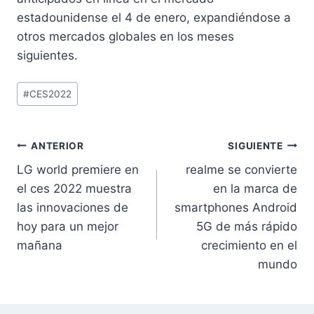
estadounidense el 4 de enero, expandiéndose a
otros mercados globales en los meses
siguientes.
Etiquetas
#
CES2022
de
la
entrada:
Navegación
ANTERIOR
SIGUIENTE
LG world premiere en
realme se convierte
de
el ces 2022 muestra
en la marca de
entradas
las innovaciones de
smartphones Android
hoy para un mejor
5G de más rápido
mañana
crecimiento en el
mundo