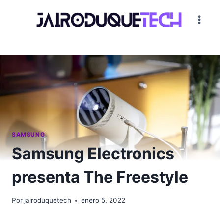
Saltar
al
contenido
SAMSUNG
Samsung Electronics
presenta The Freestyle
Por
jairoduquetech
enero 5, 2022