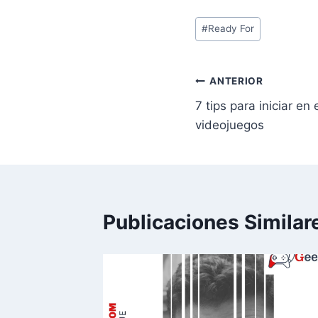
Etiquetas
#
Ready For
de
la
entrada:
Navegación
ANTERIOR
7 tips para iniciar en
de
videojuegos
entradas
Publicaciones Similar
asa