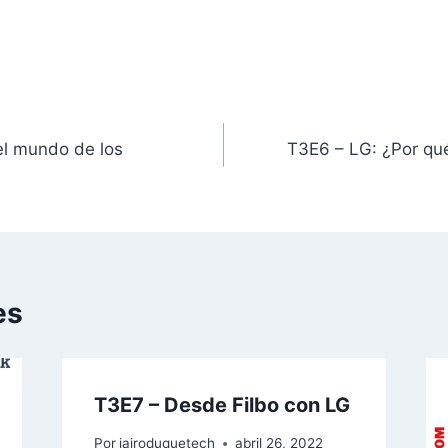
 el mundo de los
T3E6 – LG: ¿Por qué
es
T3E7 – Desde Filbo con LG
Por
jairoduquetech
abril 26, 2022