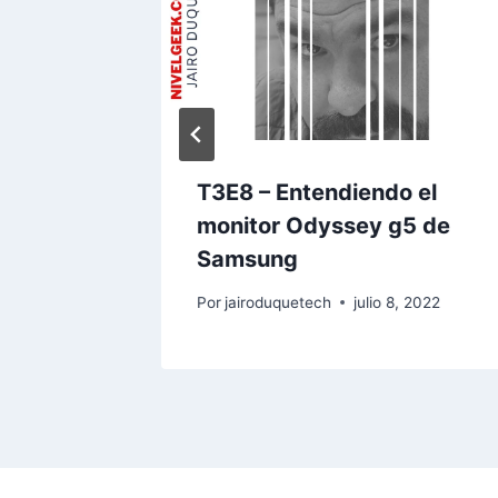
o 25, 2022
T3E8 – Entendiendo el
monitor Odyssey g5 de
Samsung
Por
jairoduquetech
julio 8, 2022