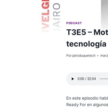
PODCAST
T3E5 – Moto
tecnología
Por
jairoduquetech
marz
En este episodio habl
Ready For en algunos