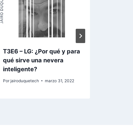
T3E6 – LG: ¿Por qué y para
T3E4 – 
qué sirve una nevera
cliente
inteligente?
admira
Por
jairoduquetech
marzo 31, 2022
Por
jairod