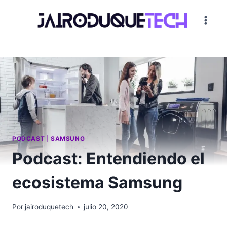
Saltar
al
contenido
PODCAST
|
SAMSUNG
Podcast: Entendiendo el
ecosistema Samsung
Por
jairoduquetech
julio 20, 2020