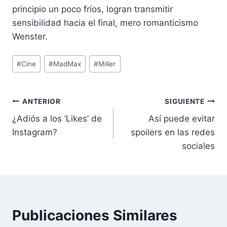
principio un poco fríos, logran transmitir
sensibilidad hacia el final, mero romanticismo
Wenster.
Etiquetas
#
Cine
#
MadMax
#
Miller
de
la
entrada:
Navegación
ANTERIOR
SIGUIENTE
¿Adiós a los ‘Likes’ de
Así puede evitar
de
Instagram?
spoilers en las redes
entradas
sociales
Publicaciones Similares