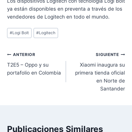
Los dispositivos Logitech con tecnología Logi Bolt
ya están disponibles en preventa a través de los
vendedores de Logitech en todo el mundo.
Etiquetas
#
Logi Bolt
#
Logitech
de
la
entrada:
Navegación
ANTERIOR
SIGUIENTE
T2E5 – Oppo y su
Xiaomi inaugura su
de
portafolio en Colombia
primera tienda oficial
entradas
en Norte de
Santander
Publicaciones Similares