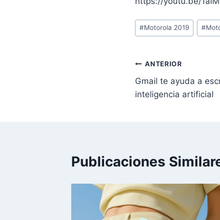
https://youtu.be/1ai
Etiquetas
#
Motorola 2019
#
Moto
de
la
entrada:
Navegación
ANTERIOR
Gmail te ayuda a escr
de
inteligencia artificial
entradas
Publicaciones Similar