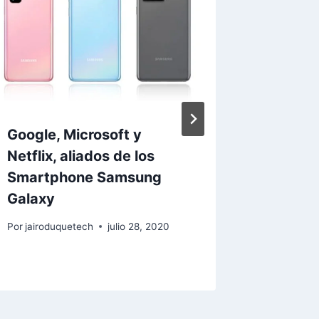
Google, Microsoft y
Los Sm
Netflix, aliados de los
múltip
Smartphone Samsung
son má
Galaxy
accesi
Por
jairoduquetech
julio 28, 2020
Por
jairod