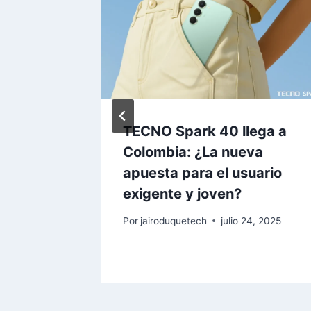
u Serie
TECNO Spark 40 llega a
tres
Colombia: ¿La nueva
os:
apuesta para el usuario
l Y5p,
exigente y joven?
Por
jairoduquetech
julio 24, 2025
, 2020