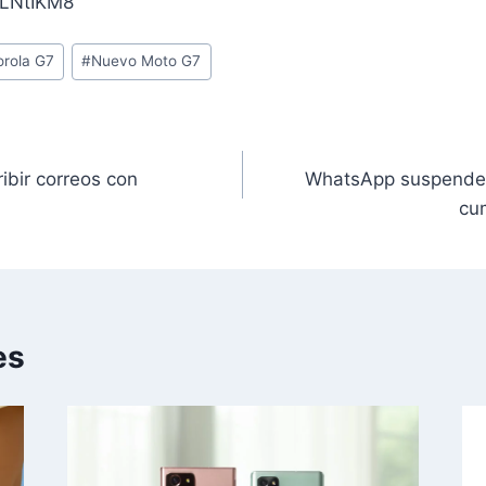
MLNtIKM8
rola G7
#
Nuevo Moto G7
ibir correos con
WhatsApp suspender
cu
es