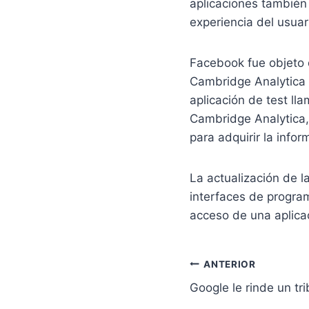
aplicaciones también 
experiencia del usuar
Facebook fue objeto d
Cambridge Analytica 
aplicación de test ll
Cambridge Analytica,
para adquirir la infor
La actualización de l
interfaces de program
acceso de una aplicac
Navegación
ANTERIOR
Google le rinde un t
de