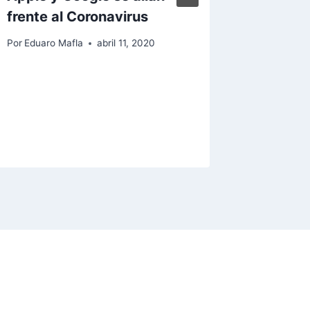
frente al Coronavirus
«Co-Wa
navegar
Por
Eduaro Mafla
abril 11, 2020
nueva 
donaci
en stic
Por
jairod