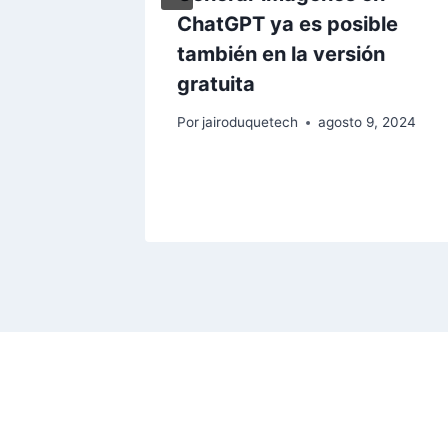
ceApp
ChatGPT ya es posible
también en la versión
2019
gratuita
Por
jairoduquetech
agosto 9, 2024