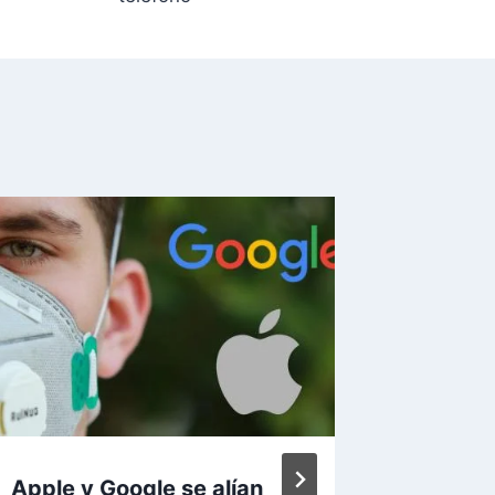
Apple y Google se alían
Instagr