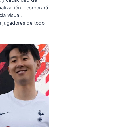
z y capacidad de
alización incorporará
ia visual,
s jugadores de todo