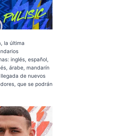
, la última
endarios
as: inglés, español,
dés, árabe, mandarín
a llegada de nuevos
gadores, que se podrán