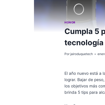
HONOR
Cumpla 5 p
tecnología
Por
jairoduquetech
ener
El año nuevo está a l
lograr. Bajar de peso,
los objetivos más co
brinda 5 tips para al