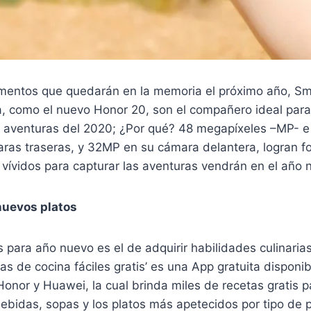
omentos que quedarán en la memoria el próximo año, S
a, como el nuevo Honor 20, son el compañero ideal par
aventuras del 2020; ¿Por qué? 48 megapíxeles –MP- e int
ras traseras, y 32MP en su cámara delantera, logran fot
 vívidos para capturar las aventuras vendrán en el año 
nuevos platos
s para año nuevo es el de adquirir habilidades culinari
as de cocina fáciles gratis’ es una App gratuita disponib
onor y Huawei, la cual brinda miles de recetas gratis p
bebidas, sopas y los platos más apetecidos por tipo de 