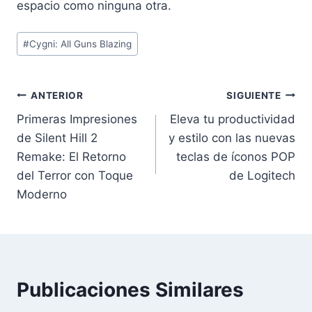
espacio como ninguna otra.
Etiquetas
#
Cygni: All Guns Blazing
de
la
entrada:
Navegación
ANTERIOR
SIGUIENTE
Primeras Impresiones
Eleva tu productividad
de
de Silent Hill 2
y estilo con las nuevas
entradas
Remake: El Retorno
teclas de íconos POP
del Terror con Toque
de Logitech
Moderno
Publicaciones Similares